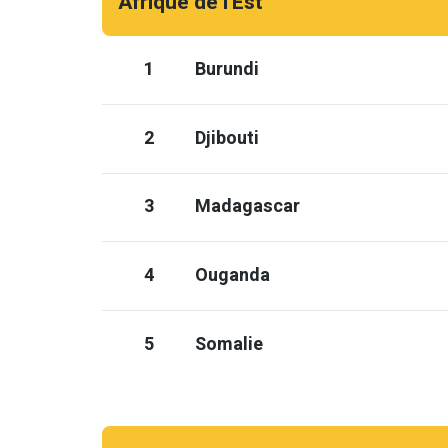
Afrique de l'Est
1
Burundi
2
Djibouti
3
Madagascar
4
Ouganda
5
Somalie