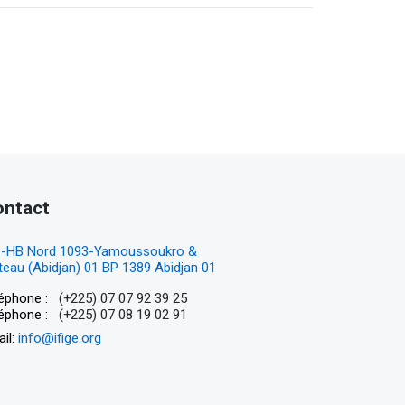
ontact
P-HB Nord 1093-Yamoussoukro &
teau (Abidjan) 01 BP 1389 Abidjan 01
(+225) 07 07 92 39 25
éphone :
(+225) 07 08 19 02 91
éphone :
il:
info@ifige.org